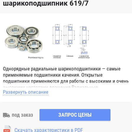
шарикоподшипник 619/7
Однорядные радиальные шарикоподшипники — самые
применяемые подшипники качения. Открытые
подшипники применяются для работы с высокими и очень
высокими частотами вращения.Радиальные
Развернуть описание
шарикоподшипники обозначением 2Z ZZ с обеих сторон
имеют защитные шайбы и пригодны для работы с
высокой частотой вращения. Подшипники с
обозначением 2RS 2RS1 2RSH 2RSR имеют с обеих сторон
под заказ
ЗАПРОС ЦЕНЫ
контактные уплотнения из бутадиен-нитрильного каучука
(NBR) и пригодны для средних частот вращения. Также
Скачать характеристики в PDF
поставляются подшипники с бесконтактными