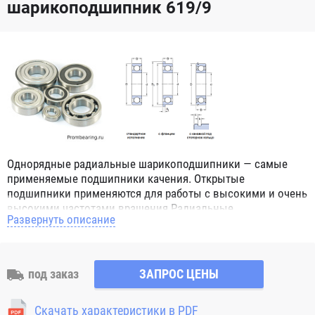
шарикоподшипник 619/9
Однорядные радиальные шарикоподшипники — самые
применяемые подшипники качения. Открытые
подшипники применяются для работы с высокими и очень
высокими частотами вращения.Радиальные
Развернуть описание
шарикоподшипники обозначением 2Z ZZ с обеих сторон
имеют защитные шайбы и пригодны для работы с
высокой частотой вращения. Подшипники с
обозначением 2RS 2RS1 2RSH 2RSR имеют с обеих сторон
под заказ
ЗАПРОС ЦЕНЫ
контактные уплотнения из бутадиен-нитрильного каучука
(NBR) и пригодны для средних частот вращения. Также
Скачать характеристики в PDF
поставляются подшипники с бесконтактными