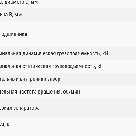
. диаметр D, мм
ина B, мм
 подшипника
инальная динамическая грузоподъемность, кН
нальная статическая грузоподъемность, кН
иальный внутренний зазор
ельная частота вращения, об/мин
ериал сепаратора
а, кг