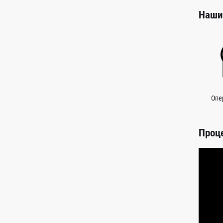
Наши
Опе
Проц