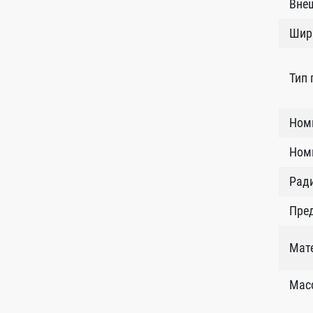
Внеш
Шир
Тип
Ном
Номи
Рад
Пред
Мат
Масс