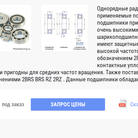
Однорядные ра
применяемые по
подшипники при
очень высокими
шарикоподшипни
имеют защитные
высокой частот
обозначением 2R
контактные упло
 и пригодны для средних частот вращения. Также пост
нениями 2BRS BRS RZ 2RZ . Данные подшипники обладаю
под заказ
ЗАПРОС ЦЕНЫ
Ска