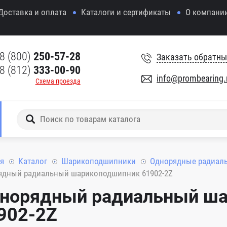
Доставка и оплата
Каталоги и сертификаты
О компани
8 (800)
250-57-28
Заказать обратны
8 (812)
333-00-90
info@prombearing.
Схема проезда
я
Каталог
Шарикоподшипники
Однорядные радиал
ядный радиальный шарикоподшипник 61902-2Z
норядный радиальный ш
902-2Z