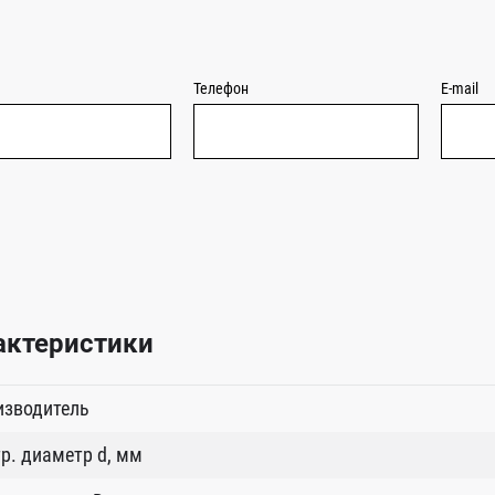
Телефон
E-mail
актеристики
изводитель
р. диаметр d, мм