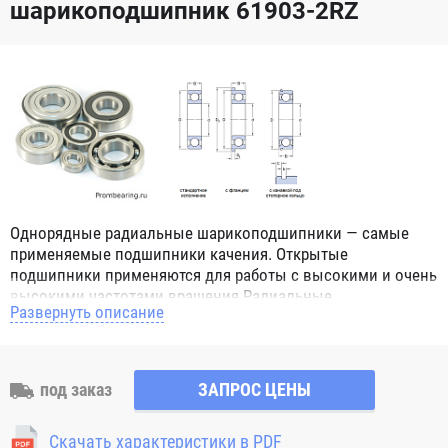
шарикоподшипник 61903-2RZ
Однорядные радиальные шарикоподшипники — самые
применяемые подшипники качения. Открытые
подшипники применяются для работы с высокими и очень
высокими частотами вращения.Радиальные
Развернуть описание
шарикоподшипники обозначением 2Z ZZ с обеих сторон
имеют защитные шайбы и пригодны для работы с
высокой частотой вращения. Подшипники с
обозначением 2RS 2RS1 2RSH 2RSR имеют с обеих сторон
под заказ
ЗАПРОС ЦЕНЫ
контактные уплотнения из бутадиен-нитрильного каучука
(NBR) и пригодны для средних частот вращения. Также
Скачать характеристики в PDF
поставляются подшипники с бесконтактными