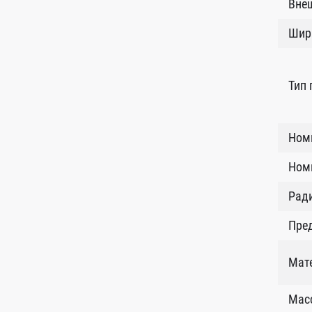
Внеш
Шир
Тип
Ном
Номи
Рад
Пред
Мат
Масс