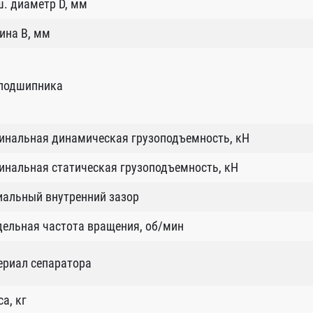
. диаметр D, мм
ина B, мм
 подшипника
инальная динамическая грузоподъемность, кН
нальная статическая грузоподъемность, кН
иальный внутренний зазор
ельная частота вращения, об/мин
ериал сепаратора
а, кг