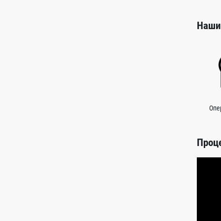
Наши
Опе
Проц