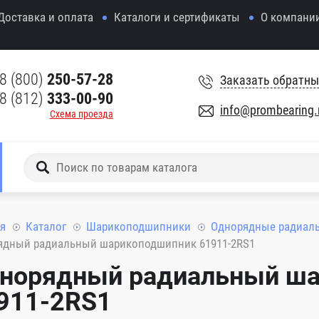
Доставка и оплата
Каталоги и сертификаты
О компани
8 (800)
250-57-28
Заказать обратны
8 (812)
333-00-90
info@prombearing.
Схема проезда
я
Каталог
Шарикоподшипники
Однорядные радиал
ядный радиальный шарикоподшипник 61911-2RS1
норядный радиальный ш
911-2RS1