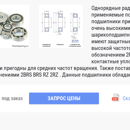
Однорядные ра
применяемые по
подшипники при
очень высокими
шарикоподшипни
имеют защитные
высокой частот
обозначением 2R
контактные упло
 и пригодны для средних частот вращения. Также пост
нениями 2BRS BRS RZ 2RZ . Данные подшипники обладаю
под заказ
ЗАПРОС ЦЕНЫ
Ска