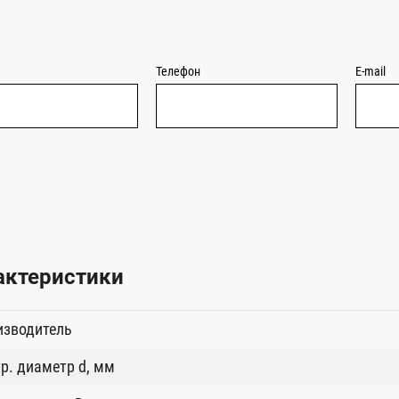
Телефон
E-mail
актеристики
изводитель
р. диаметр d, мм