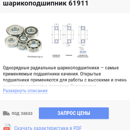
шарикоподшипник 61911
Однорядные радиальные шарикоподшипники — самые
применяемые подшипники качения. Открытые
подшипники применяются для работы с высокими и очень
высокими частотами вращения.Радиальные
Развернуть описание
шарикоподшипники обозначением 2Z ZZ с обеих сторон
имеют защитные шайбы и пригодны для работы с
высокой частотой вращения. Подшипники с
обозначением 2RS 2RS1 2RSH 2RSR имеют с обеих сторон
под заказ
ЗАПРОС ЦЕНЫ
контактные уплотнения из бутадиен-нитрильного каучука
(NBR) и пригодны для средних частот вращения. Также
Скачать характеристики в PDF
поставляются подшипники с бесконтактными