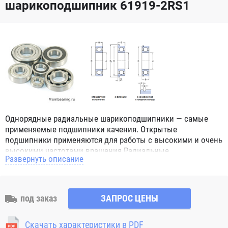
шарикоподшипник 61919-2RS1
Однорядные радиальные шарикоподшипники — самые
применяемые подшипники качения. Открытые
подшипники применяются для работы с высокими и очень
высокими частотами вращения.Радиальные
Развернуть описание
шарикоподшипники обозначением 2Z ZZ с обеих сторон
имеют защитные шайбы и пригодны для работы с
высокой частотой вращения. Подшипники с
обозначением 2RS 2RS1 2RSH 2RSR имеют с обеих сторон
под заказ
ЗАПРОС ЦЕНЫ
контактные уплотнения из бутадиен-нитрильного каучука
(NBR) и пригодны для средних частот вращения. Также
Скачать характеристики в PDF
поставляются подшипники с бесконтактными