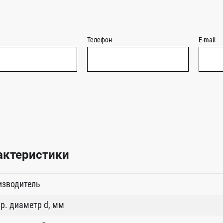
Телефон
E-mail
актеристики
изводитель
р. диаметр d, мм