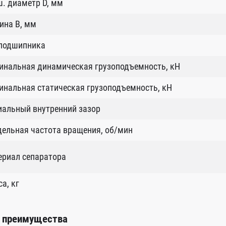
. диаметр D, мм
ина B, мм
 подшипника
инальная динамическая грузоподъемность, кН
нальная статическая грузоподъемность, кН
иальный внутренний зазор
ельная частота вращения, об/мин
ериал сепаратора
а, кг
 преимущества