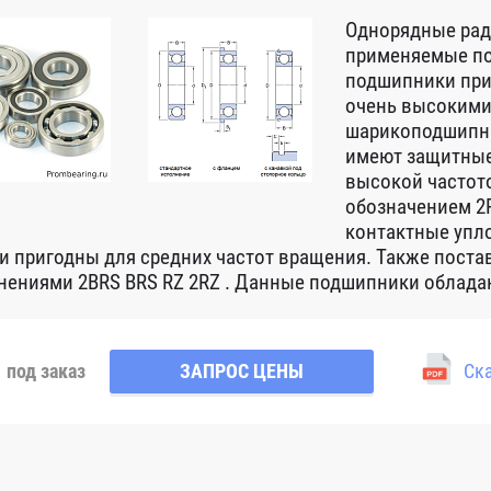
Однорядные ра
применяемые по
подшипники при
очень высокими
шарикоподшипни
имеют защитные
высокой частот
обозначением 2R
контактные упло
 и пригодны для средних частот вращения. Также пост
нениями 2BRS BRS RZ 2RZ . Данные подшипники обладаю
под заказ
ЗАПРОС ЦЕНЫ
Ска