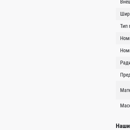
Внеш
Шир
Тип
Ном
Номи
Рад
Пред
Мат
Масс
Наши