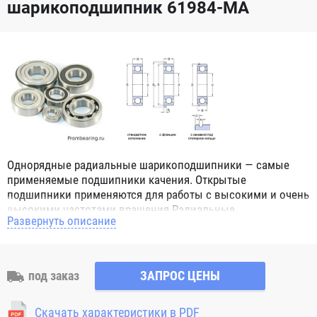
шарикоподшипник 61984-MA
Однорядные радиальные шарикоподшипники — самые
применяемые подшипники качения. Открытые
подшипники применяются для работы с высокими и очень
высокими частотами вращения.Радиальные
Развернуть описание
шарикоподшипники обозначением 2Z ZZ с обеих сторон
имеют защитные шайбы и пригодны для работы с
высокой частотой вращения. Подшипники с
обозначением 2RS 2RS1 2RSH 2RSR имеют с обеих сторон
под заказ
ЗАПРОС ЦЕНЫ
контактные уплотнения из бутадиен-нитрильного каучука
(NBR) и пригодны для средних частот вращения. Также
Скачать характеристики в PDF
поставляются подшипники с бесконтактными