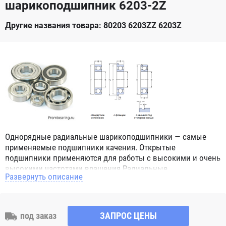
шарикоподшипник 6203-2Z
Другие названия товара: 80203 6203ZZ 6203Z
Однорядные радиальные шарикоподшипники — самые
применяемые подшипники качения. Открытые
подшипники применяются для работы с высокими и очень
высокими частотами вращения.Радиальные
Развернуть описание
шарикоподшипники обозначением 2Z ZZ с обеих сторон
имеют защитные шайбы и пригодны для работы с
высокой частотой вращения. Подшипники с
обозначением 2RS 2RS1 2RSH 2RSR имеют с обеих сторон
под заказ
ЗАПРОС ЦЕНЫ
контактные уплотнения из бутадиен-нитрильного каучука