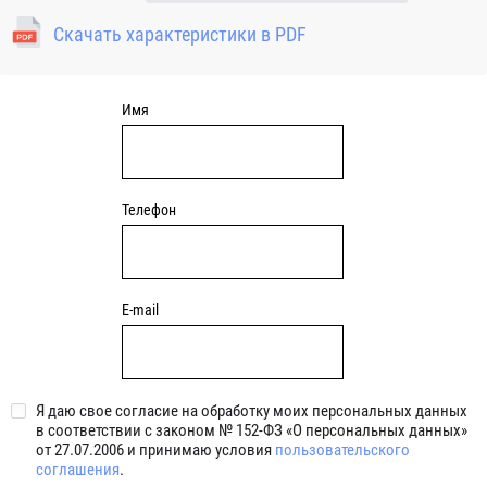
(NBR) и пригодны для средних частот вращения. Также
Скачать характеристики в PDF
поставляются подшипники с бесконтактными
уплотнениями 2BRS BRS RZ 2RZ . Данные подшипники
обладают низкими потерями на трение.
Имя
Телефон
E-mail
Я даю свое согласие на обработку моих персональных данных
в соответствии с законом № 152-ФЗ «О персональных данных»
от 27.07.2006 и принимаю условия
пользовательского
соглашения
.