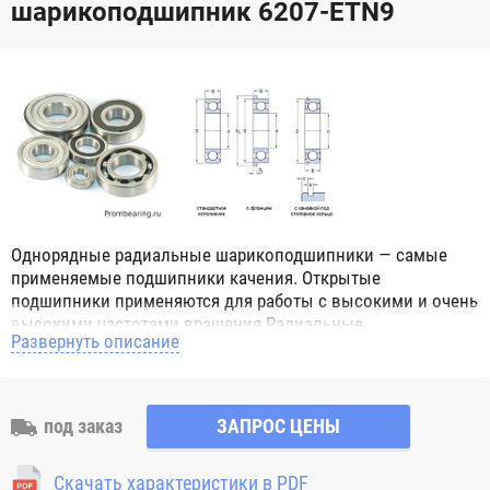
шарикоподшипник 6207-ETN9
Однорядные радиальные шарикоподшипники — самые
применяемые подшипники качения. Открытые
подшипники применяются для работы с высокими и очень
высокими частотами вращения.Радиальные
Развернуть описание
шарикоподшипники обозначением 2Z ZZ с обеих сторон
имеют защитные шайбы и пригодны для работы с
высокой частотой вращения. Подшипники с
обозначением 2RS 2RS1 2RSH 2RSR имеют с обеих сторон
под заказ
ЗАПРОС ЦЕНЫ
контактные уплотнения из бутадиен-нитрильного каучука
(NBR) и пригодны для средних частот вращения. Также
Скачать характеристики в PDF
поставляются подшипники с бесконтактными