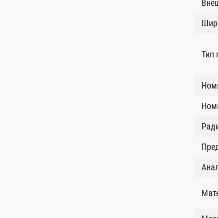
Внеш
Шир
Тип
Ном
Номи
Рад
Пред
Анал
Мат