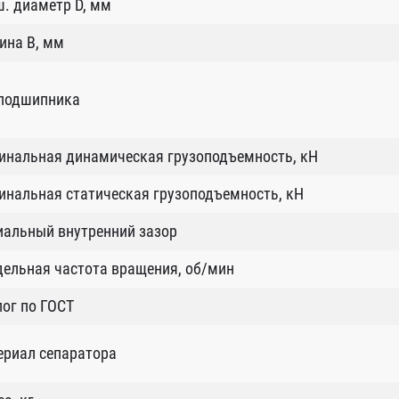
. диаметр D, мм
ина B, мм
 подшипника
инальная динамическая грузоподъемность, кН
нальная статическая грузоподъемность, кН
иальный внутренний зазор
ельная частота вращения, об/мин
ог по ГОСТ
ериал сепаратора