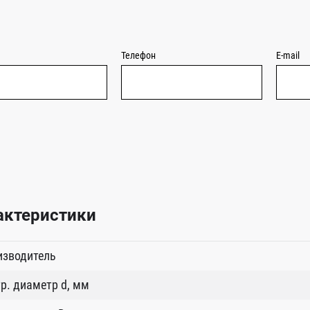
Телефон
E-mail
актеристики
изводитель
р. диаметр d, мм