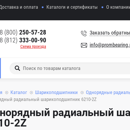
Доставка и оплата
Каталоги и сертификаты
О компани
8 (800)
250-57-28
Заказать обратны
8 (812)
333-00-90
info@prombearing.
Схема проезда
я
Каталог
Шарикоподшипники
Однорядные радиал
ядный радиальный шарикоподшипник 6210-2Z
норядный радиальный ш
10-2Z