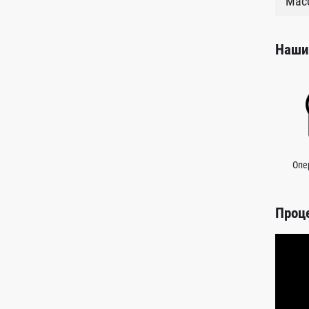
Масс
Наши
Опе
Проц