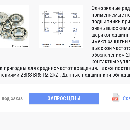
Однорядные ра
применяемые по
подшипники при
очень высокими
шарикоподшипни
имеют защитные
высокой частот
обозначением 2R
контактные упло
 и пригодны для средних частот вращения. Также пост
нениями 2BRS BRS RZ 2RZ . Данные подшипники обладаю
под заказ
ЗАПРОС ЦЕНЫ
Ска