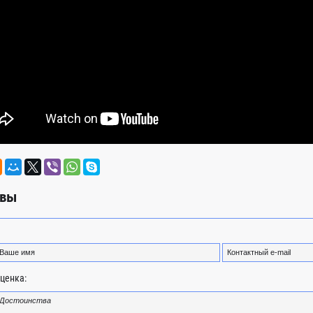
вы
ценка: