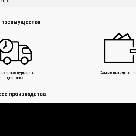
а, кг
 преимущества
ративная курьерская
Самые выгодные ц
доставка
есс производства