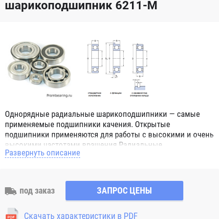
шарикоподшипник 6211-M
Однорядные радиальные шарикоподшипники — самые
применяемые подшипники качения. Открытые
подшипники применяются для работы с высокими и очень
высокими частотами вращения.Радиальные
Развернуть описание
шарикоподшипники обозначением 2Z ZZ с обеих сторон
имеют защитные шайбы и пригодны для работы с
высокой частотой вращения. Подшипники с
обозначением 2RS 2RS1 2RSH 2RSR имеют с обеих сторон
под заказ
ЗАПРОС ЦЕНЫ
контактные уплотнения из бутадиен-нитрильного каучука
(NBR) и пригодны для средних частот вращения. Также
Скачать характеристики в PDF
поставляются подшипники с бесконтактными