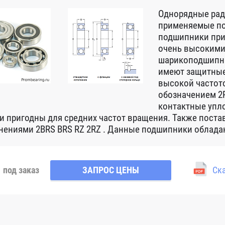
Однорядные ра
применяемые по
подшипники при
очень высокими
шарикоподшипни
имеют защитные
высокой частот
обозначением 2R
контактные упло
 и пригодны для средних частот вращения. Также пост
нениями 2BRS BRS RZ 2RZ . Данные подшипники обладаю
под заказ
ЗАПРОС ЦЕНЫ
Ска