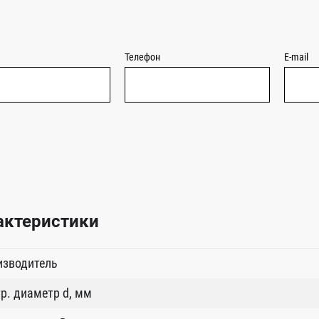
Телефон
E-mail
актеристики
изводитель
р. диаметр d, мм