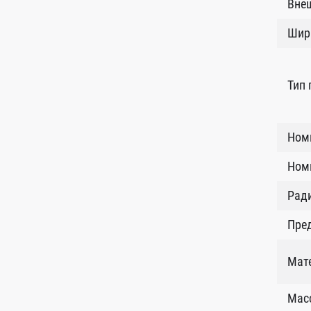
Внеш
Шир
Тип
Ном
Номи
Рад
Пред
Мат
Масс