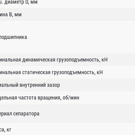
. диаметр D, мм
ина B, мм
 подшипника
инальная динамическая грузоподъемность, кН
нальная статическая грузоподъемность, кН
иальный внутренний зазор
ельная частота вращения, об/мин
ериал сепаратора
а, кг