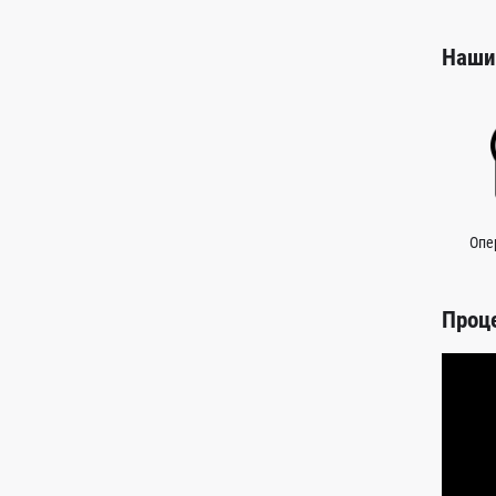
Наши
Опе
Проц