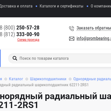
Доставка и оплата
Каталоги и сертификаты
О компани
8 (800)
250-57-28
Заказать обратны
8 (812)
333-00-90
info@prombearing.
Схема проезда
я
Каталог
Шарикоподшипники
Однорядные радиал
ядный радиальный шарикоподшипник 62211-2RS1
норядный радиальный ш
211-2RS1