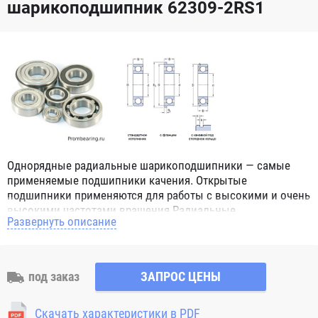
шарикоподшипник 62309-2RS1
Однорядные радиальные шарикоподшипники — самые
применяемые подшипники качения. Открытые
подшипники применяются для работы с высокими и очень
высокими частотами вращения.Радиальные
Развернуть описание
шарикоподшипники обозначением 2Z ZZ с обеих сторон
имеют защитные шайбы и пригодны для работы с
высокой частотой вращения. Подшипники с
обозначением 2RS 2RS1 2RSH 2RSR имеют с обеих сторон
под заказ
ЗАПРОС ЦЕНЫ
контактные уплотнения из бутадиен-нитрильного каучука
(NBR) и пригодны для средних частот вращения. Также
Скачать характеристики в PDF
поставляются подшипники с бесконтактными