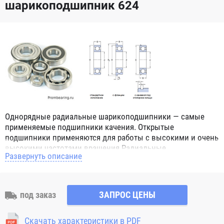
шарикоподшипник 624
Однорядные радиальные шарикоподшипники — самые
применяемые подшипники качения. Открытые
подшипники применяются для работы с высокими и очень
высокими частотами вращения.Радиальные
Развернуть описание
шарикоподшипники обозначением 2Z ZZ с обеих сторон
имеют защитные шайбы и пригодны для работы с
высокой частотой вращения. Подшипники с
обозначением 2RS 2RS1 2RSH 2RSR имеют с обеих сторон
под заказ
ЗАПРОС ЦЕНЫ
контактные уплотнения из бутадиен-нитрильного каучука
(NBR) и пригодны для средних частот вращения. Также
Скачать характеристики в PDF
поставляются подшипники с бесконтактными