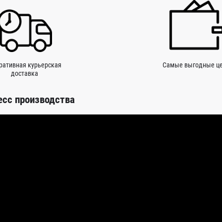
ративная курьерская
Самые выгодные ц
доставка
есс производства