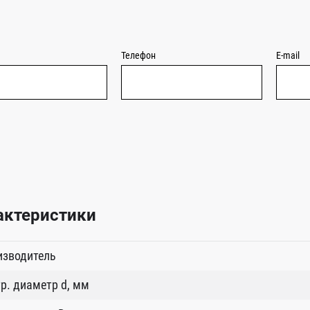
Телефон
E-mail
актеристики
изводитель
р. диаметр d, мм