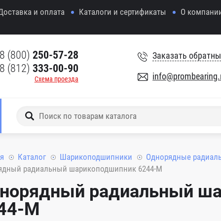
Доставка и оплата
Каталоги и сертификаты
О компани
8 (800)
250-57-28
Заказать обратны
8 (812)
333-00-90
info@prombearing.
Схема проезда
я
Каталог
Шарикоподшипники
Однорядные радиал
ядный радиальный шарикоподшипник 6244-M
норядный радиальный ш
44-M