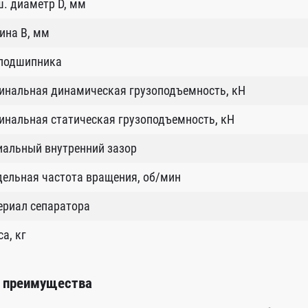
. диаметр D, мм
ина B, мм
 подшипника
инальная динамическая грузоподъемность, кН
нальная статическая грузоподъемность, кН
иальный внутренний зазор
ельная частота вращения, об/мин
ериал сепаратора
а, кг
 преимущества