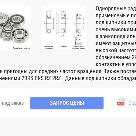
Однорядные ра
применяемые по
подшипники при
очень высокими
шарикоподшипни
имеют защитные
высокой частот
обозначением 2R
контактные упло
 и пригодны для средних частот вращения. Также пост
нениями 2BRS BRS RZ 2RZ . Данные подшипники обладаю
под заказ
ЗАПРОС ЦЕНЫ
Ска