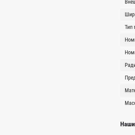
Внеш
Шир
Тип
Ном
Номи
Рад
Пред
Мат
Масс
Наши