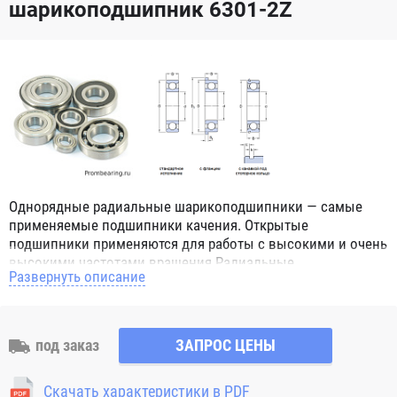
шарикоподшипник 6301-2Z
Однорядные радиальные шарикоподшипники — самые
применяемые подшипники качения. Открытые
подшипники применяются для работы с высокими и очень
высокими частотами вращения.Радиальные
Развернуть описание
шарикоподшипники обозначением 2Z ZZ с обеих сторон
имеют защитные шайбы и пригодны для работы с
высокой частотой вращения. Подшипники с
обозначением 2RS 2RS1 2RSH 2RSR имеют с обеих сторон
под заказ
ЗАПРОС ЦЕНЫ
контактные уплотнения из бутадиен-нитрильного каучука
(NBR) и пригодны для средних частот вращения. Также
Скачать характеристики в PDF
поставляются подшипники с бесконтактными