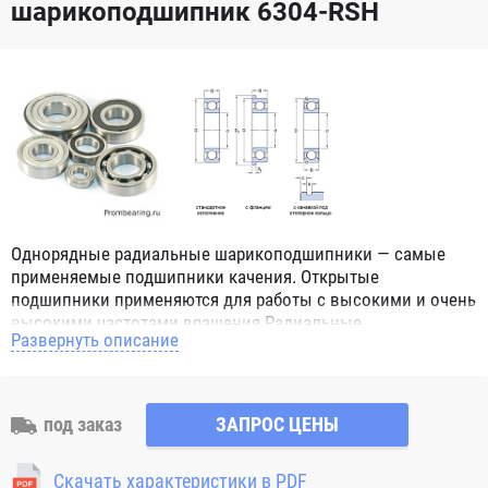
шарикоподшипник 6304-RSH
Однорядные радиальные шарикоподшипники — самые
применяемые подшипники качения. Открытые
подшипники применяются для работы с высокими и очень
высокими частотами вращения.Радиальные
Развернуть описание
шарикоподшипники обозначением 2Z ZZ с обеих сторон
имеют защитные шайбы и пригодны для работы с
высокой частотой вращения. Подшипники с
обозначением 2RS 2RS1 2RSH 2RSR имеют с обеих сторон
под заказ
ЗАПРОС ЦЕНЫ
контактные уплотнения из бутадиен-нитрильного каучука
(NBR) и пригодны для средних частот вращения. Также
Скачать характеристики в PDF
поставляются подшипники с бесконтактными