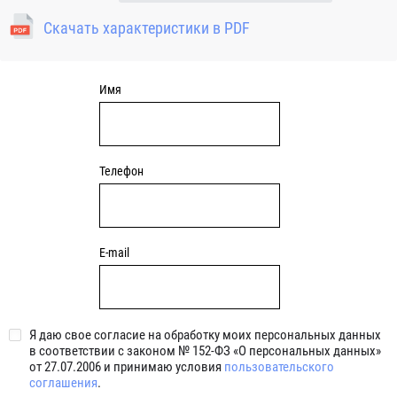
(NBR) и пригодны для средних частот вращения. Также
Скачать характеристики в PDF
поставляются подшипники с бесконтактными
уплотнениями 2BRS BRS RZ 2RZ . Данные подшипники
обладают низкими потерями на трение.
Имя
Телефон
E-mail
Я даю свое согласие на обработку моих персональных данных
в соответствии с законом № 152-ФЗ «О персональных данных»
от 27.07.2006 и принимаю условия
пользовательского
соглашения
.