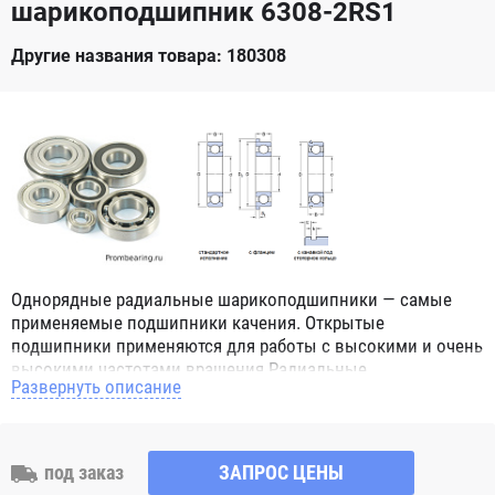
шарикоподшипник 6308-2RS1
Другие названия товара: 180308
Однорядные радиальные шарикоподшипники — самые
применяемые подшипники качения. Открытые
подшипники применяются для работы с высокими и очень
высокими частотами вращения.Радиальные
Развернуть описание
шарикоподшипники обозначением 2Z ZZ с обеих сторон
имеют защитные шайбы и пригодны для работы с
высокой частотой вращения. Подшипники с
обозначением 2RS 2RS1 2RSH 2RSR имеют с обеих сторон
под заказ
ЗАПРОС ЦЕНЫ
контактные уплотнения из бутадиен-нитрильного каучука