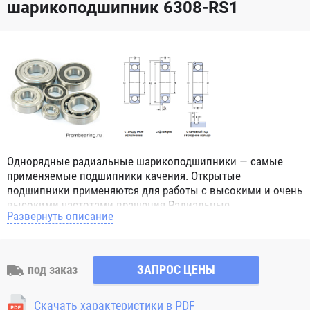
шарикоподшипник 6308-RS1
Однорядные радиальные шарикоподшипники — самые
применяемые подшипники качения. Открытые
подшипники применяются для работы с высокими и очень
высокими частотами вращения.Радиальные
Развернуть описание
шарикоподшипники обозначением 2Z ZZ с обеих сторон
имеют защитные шайбы и пригодны для работы с
высокой частотой вращения. Подшипники с
обозначением 2RS 2RS1 2RSH 2RSR имеют с обеих сторон
под заказ
ЗАПРОС ЦЕНЫ
контактные уплотнения из бутадиен-нитрильного каучука
(NBR) и пригодны для средних частот вращения. Также
Скачать характеристики в PDF
поставляются подшипники с бесконтактными