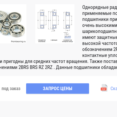
Однорядные ра
применяемые по
подшипники при
очень высокими
шарикоподшипни
имеют защитные
высокой частот
обозначением 2R
контактные упло
 и пригодны для средних частот вращения. Также пост
нениями 2BRS BRS RZ 2RZ . Данные подшипники обладаю
под заказ
ЗАПРОС ЦЕНЫ
Ска