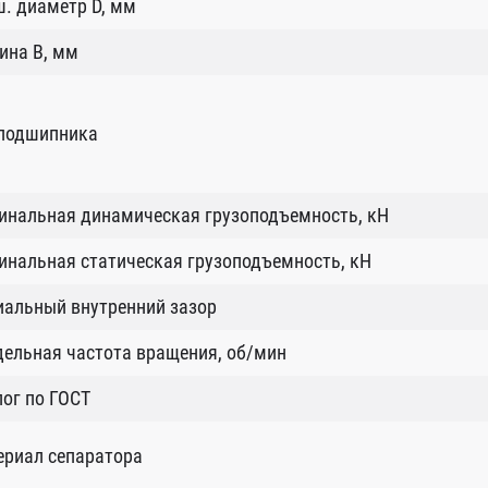
. диаметр D, мм
ина B, мм
 подшипника
инальная динамическая грузоподъемность, кН
нальная статическая грузоподъемность, кН
иальный внутренний зазор
ельная частота вращения, об/мин
ог по ГОСТ
ериал сепаратора