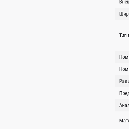
Внеш
Шир
Тип
Ном
Номи
Рад
Пред
Анал
Мат