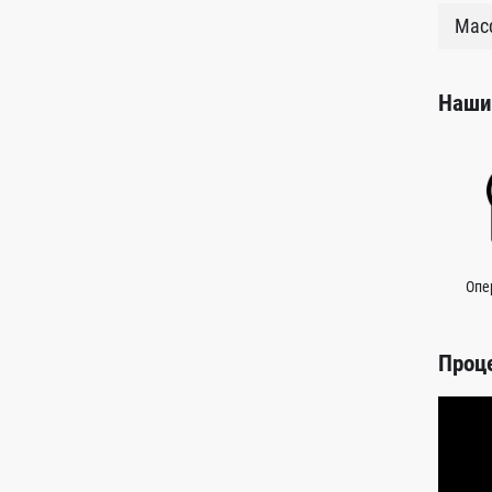
Масс
Наши
Опе
Проц