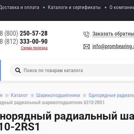
Доставка и оплата
Каталоги и сертификаты
О компани
8 (800)
250-57-28
Заказать обратны
8 (812)
333-00-90
info@prombearing.
Схема проезда
я
Каталог
Шарикоподшипники
Однорядные радиал
ядный радиальный шарикоподшипник 6310-2RS1
норядный радиальный ш
10-2RS1