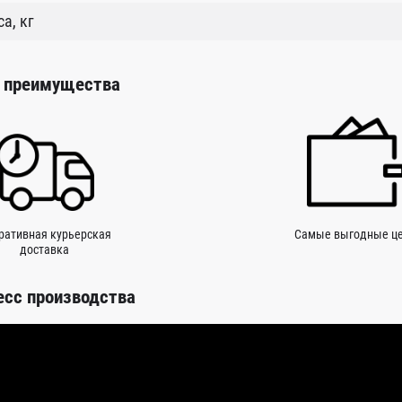
а, кг
 преимущества
ративная курьерская
Самые выгодные ц
доставка
есс производства