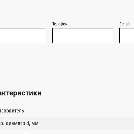
Телефон
E-mail
актеристики
изводитель
р. диаметр d, мм