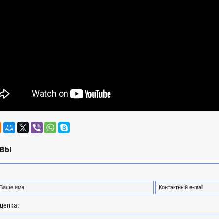
вы
ценка: