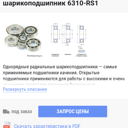
шарикоподшипник 6310-RS1
Однорядные радиальные шарикоподшипники — самые
применяемые подшипники качения. Открытые
подшипники применяются для работы с высокими и очень
высокими частотами вращения.Радиальные
Развернуть описание
шарикоподшипники обозначением 2Z ZZ с обеих сторон
имеют защитные шайбы и пригодны для работы с
высокой частотой вращения. Подшипники с
обозначением 2RS 2RS1 2RSH 2RSR имеют с обеих сторон
под заказ
ЗАПРОС ЦЕНЫ
контактные уплотнения из бутадиен-нитрильного каучука
(NBR) и пригодны для средних частот вращения. Также
Скачать характеристики в PDF
поставляются подшипники с бесконтактными