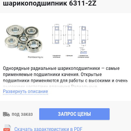
шарикоподшипник 6311-2Z
Однорядные радиальные шарикоподшипники — самые
применяемые подшипники качения. Открытые
подшипники применяются для работы с высокими и очень
высокими частотами вращения.Радиальные
Развернуть описание
шарикоподшипники обозначением 2Z ZZ с обеих сторон
имеют защитные шайбы и пригодны для работы с
высокой частотой вращения. Подшипники с
обозначением 2RS 2RS1 2RSH 2RSR имеют с обеих сторон
под заказ
ЗАПРОС ЦЕНЫ
контактные уплотнения из бутадиен-нитрильного каучука
(NBR) и пригодны для средних частот вращения. Также
Скачать характеристики в PDF
поставляются подшипники с бесконтактными