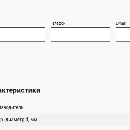
Телефон
E-mail
актеристики
изводитель
р. диаметр d, мм