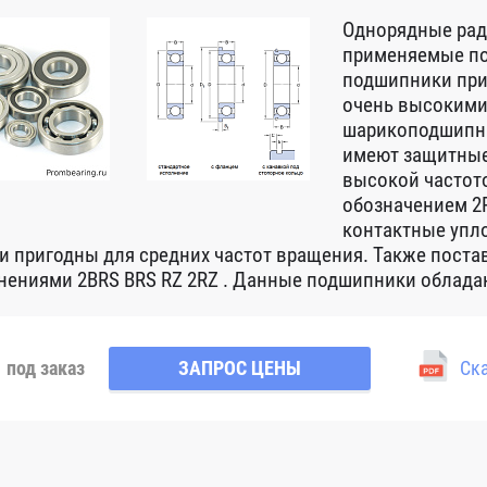
Однорядные ра
применяемые по
подшипники при
очень высокими
шарикоподшипни
имеют защитные
высокой частот
обозначением 2R
контактные упло
 и пригодны для средних частот вращения. Также пост
нениями 2BRS BRS RZ 2RZ . Данные подшипники обладаю
под заказ
ЗАПРОС ЦЕНЫ
Ска