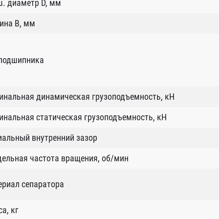
. диаметр D, мм
ина B, мм
 подшипника
инальная динамическая грузоподъемность, кН
нальная статическая грузоподъемность, кН
иальный внутренний зазор
ельная частота вращения, об/мин
ериал сепаратора
а, кг