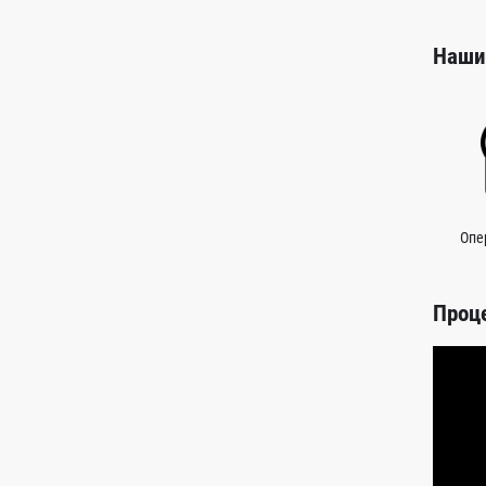
Наши
Опе
Проц