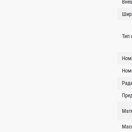
Внеш
Шир
Тип
Ном
Номи
Рад
Пред
Мат
Масс