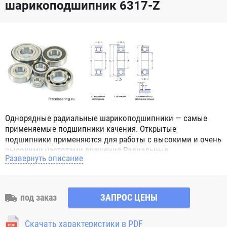
шарикоподшипник 6317-Z
Однорядные радиальные шарикоподшипники — самые
применяемые подшипники качения. Открытые
подшипники применяются для работы с высокими и очень
высокими частотами вращения.Радиальные
Развернуть описание
шарикоподшипники обозначением 2Z ZZ с обеих сторон
имеют защитные шайбы и пригодны для работы с
высокой частотой вращения. Подшипники с
обозначением 2RS 2RS1 2RSH 2RSR имеют с обеих сторон
под заказ
ЗАПРОС ЦЕНЫ
контактные уплотнения из бутадиен-нитрильного каучука
(NBR) и пригодны для средних частот вращения. Также
Скачать характеристики в PDF
поставляются подшипники с бесконтактными