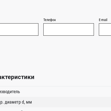
Телефон
E-mail
актеристики
изводитель
р. диаметр d, мм