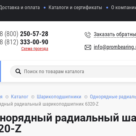
Доставка и оплата
Каталоги и сертификаты
О компани
8 (800)
250-57-28
Заказать обратны
8 (812)
333-00-90
info@prombearing.
Схема проезда
я
Каталог
Шарикоподшипники
Однорядные радиал
ядный радиальный шарикоподшипник 6320-Z
норядный радиальный ш
20-Z