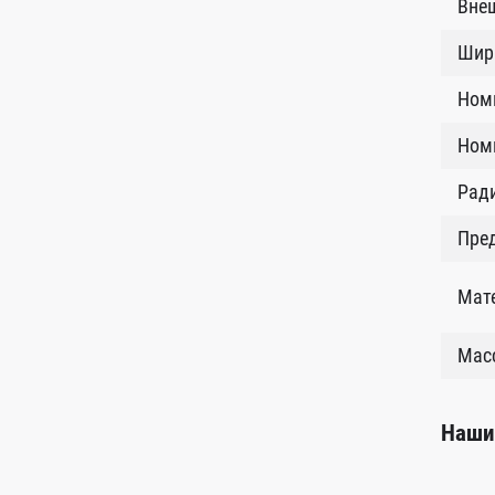
Внеш
Шир
Ном
Номи
Рад
Пред
Мат
Масс
Наши