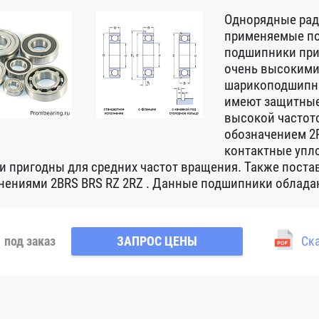
Однорядные ра
применяемые по
подшипники при
очень высокими
шарикоподшипни
имеют защитные
высокой частот
обозначением 2R
контактные упло
 и пригодны для средних частот вращения. Также пост
нениями 2BRS BRS RZ 2RZ . Данные подшипники обладаю
под заказ
ЗАПРОС ЦЕНЫ
Ска