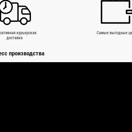
ративная курьерская
Самые выгодные ц
доставка
есс производства