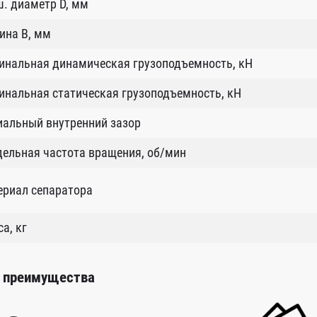
. диаметр D, мм
ина B, мм
инальная динамическая грузоподъемность, кН
нальная статическая грузоподъемность, кН
иальный внутренний зазор
ельная частота вращения, об/мин
ериал сепаратора
а, кг
 преимущества