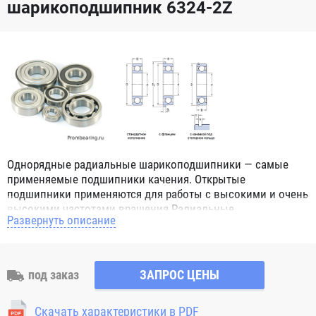
шарикоподшипник 6324-2Z
Однорядные радиальные шарикоподшипники — самые
применяемые подшипники качения. Открытые
подшипники применяются для работы с высокими и очень
высокими частотами вращения.Радиальные
Развернуть описание
шарикоподшипники обозначением 2Z ZZ с обеих сторон
имеют защитные шайбы и пригодны для работы с
высокой частотой вращения. Подшипники с
обозначением 2RS 2RS1 2RSH 2RSR имеют с обеих сторон
под заказ
ЗАПРОС ЦЕНЫ
контактные уплотнения из бутадиен-нитрильного каучука
(NBR) и пригодны для средних частот вращения. Также
Скачать характеристики в PDF
поставляются подшипники с бесконтактными