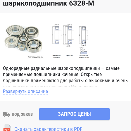
шарикоподшипник 6328-M
Однорядные радиальные шарикоподшипники — самые
применяемые подшипники качения. Открытые
подшипники применяются для работы с высокими и очень
высокими частотами вращения.Радиальные
Развернуть описание
шарикоподшипники обозначением 2Z ZZ с обеих сторон
имеют защитные шайбы и пригодны для работы с
высокой частотой вращения. Подшипники с
обозначением 2RS 2RS1 2RSH 2RSR имеют с обеих сторон
под заказ
ЗАПРОС ЦЕНЫ
контактные уплотнения из бутадиен-нитрильного каучука
(NBR) и пригодны для средних частот вращения. Также
Скачать характеристики в PDF
поставляются подшипники с бесконтактными