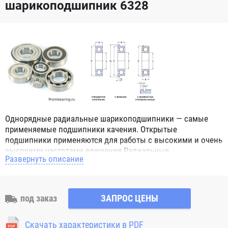
шарикоподшипник 6328
Однорядные радиальные шарикоподшипники — самые
применяемые подшипники качения. Открытые
подшипники применяются для работы с высокими и очень
высокими частотами вращения.Радиальные
Развернуть описание
шарикоподшипники обозначением 2Z ZZ с обеих сторон
имеют защитные шайбы и пригодны для работы с
высокой частотой вращения. Подшипники с
обозначением 2RS 2RS1 2RSH 2RSR имеют с обеих сторон
под заказ
ЗАПРОС ЦЕНЫ
контактные уплотнения из бутадиен-нитрильного каучука
(NBR) и пригодны для средних частот вращения. Также
Скачать характеристики в PDF
поставляются подшипники с бесконтактными