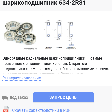
шарикоподшипник 634-2RS1
Однорядные радиальные шарикоподшипники — самые
применяемые подшипники качения. Открытые
подшипники применяются для работы с высокими и очень
высокими частотами вращения.Радиальные
Развернуть описание
шарикоподшипники обозначением 2Z ZZ с обеих сторон
имеют защитные шайбы и пригодны для работы с
высокой частотой вращения. Подшипники с
обозначением 2RS 2RS1 2RSH 2RSR имеют с обеих сторон
под заказ
ЗАПРОС ЦЕНЫ
контактные уплотнения из бутадиен-нитрильного каучука
(NBR) и пригодны для средних частот вращения. Также
Скачать характеристики в PDF
поставляются подшипники с бесконтактными