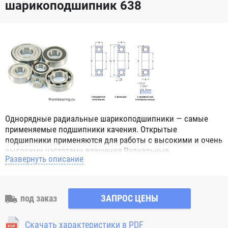
шарикоподшипник 638
Однорядные радиальные шарикоподшипники — самые
применяемые подшипники качения. Открытые
подшипники применяются для работы с высокими и очень
высокими частотами вращения.Радиальные
Развернуть описание
шарикоподшипники обозначением 2Z ZZ с обеих сторон
имеют защитные шайбы и пригодны для работы с
высокой частотой вращения. Подшипники с
обозначением 2RS 2RS1 2RSH 2RSR имеют с обеих сторон
под заказ
ЗАПРОС ЦЕНЫ
контактные уплотнения из бутадиен-нитрильного каучука
(NBR) и пригодны для средних частот вращения. Также
Скачать характеристики в PDF
поставляются подшипники с бесконтактными