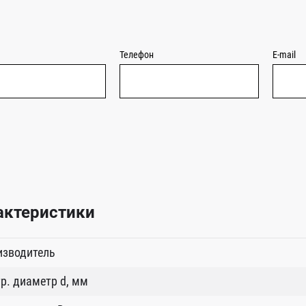
Телефон
E-mail
актеристики
изводитель
р. диаметр d, мм