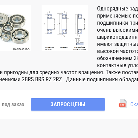
Однорядные ра
применяемые по
подшипники при
очень высокими
шарикоподшипни
имеют защитные
высокой частот
обозначением 2R
контактные упло
 и пригодны для средних частот вращения. Также пост
нениями 2BRS BRS RZ 2RZ . Данные подшипники обладаю
под заказ
ЗАПРОС ЦЕНЫ
Ска