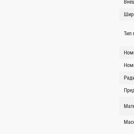
Внеш
Шир
Тип
Ном
Номи
Рад
Пред
Мат
Масс