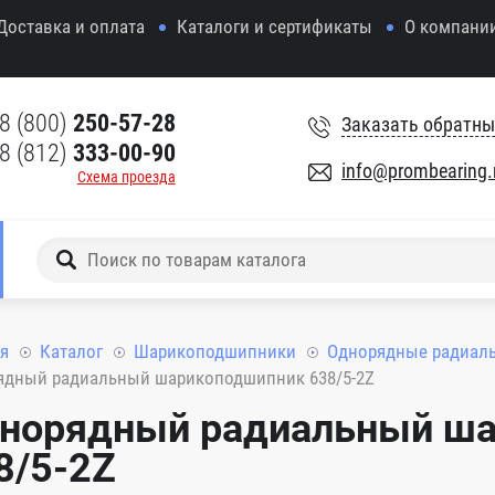
Доставка и оплата
Каталоги и сертификаты
О компани
8 (800)
250-57-28
Заказать обратны
8 (812)
333-00-90
info@prombearing.
Схема проезда
я
Каталог
Шарикоподшипники
Однорядные радиал
ядный радиальный шарикоподшипник 638/5-2Z
норядный радиальный ш
8/5-2Z