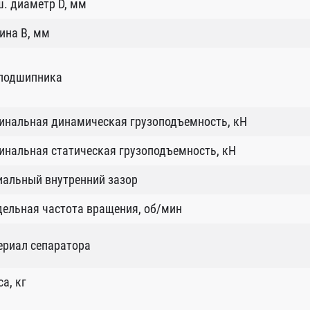
. диаметр D, мм
ина B, мм
 подшипника
инальная динамическая грузоподъемность, кН
нальная статическая грузоподъемность, кН
иальный внутренний зазор
ельная частота вращения, об/мин
ериал сепаратора
а, кг