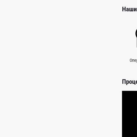
Наши
Опе
Проц