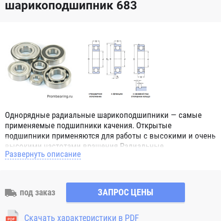
шарикоподшипник 683
Однорядные радиальные шарикоподшипники — самые
применяемые подшипники качения. Открытые
подшипники применяются для работы с высокими и очень
высокими частотами вращения.Радиальные
Развернуть описание
шарикоподшипники обозначением 2Z ZZ с обеих сторон
имеют защитные шайбы и пригодны для работы с
высокой частотой вращения. Подшипники с
обозначением 2RS 2RS1 2RSH 2RSR имеют с обеих сторон
под заказ
ЗАПРОС ЦЕНЫ
контактные уплотнения из бутадиен-нитрильного каучука
(NBR) и пригодны для средних частот вращения. Также
Скачать характеристики в PDF
поставляются подшипники с бесконтактными