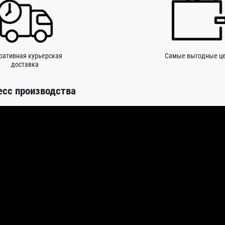
ративная курьерская
Самые выгодные ц
доставка
есс производства