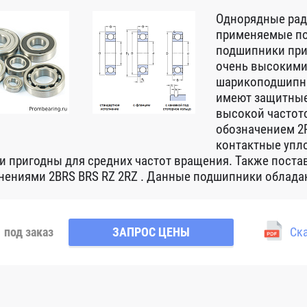
Однорядные ра
применяемые по
подшипники при
очень высокими
шарикоподшипни
имеют защитные
высокой частот
обозначением 2R
контактные упло
 и пригодны для средних частот вращения. Также пост
нениями 2BRS BRS RZ 2RZ . Данные подшипники обладаю
под заказ
ЗАПРОС ЦЕНЫ
Ска