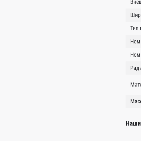
Внеш
Шир
Тип
Ном
Номи
Рад
Мат
Масс
Наши