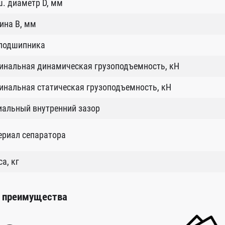
. диаметр D, мм
ина B, мм
 подшипника
инальная динамическая грузоподъемность, кН
нальная статическая грузоподъемность, кН
иальный внутренний зазор
ериал сепаратора
а, кг
 преимущества