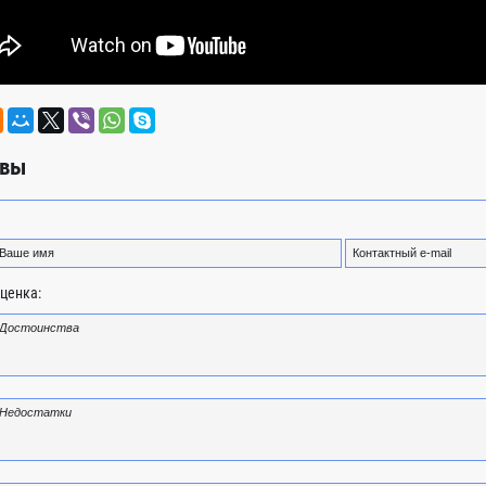
вы
ценка: