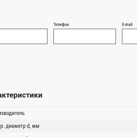
Телефон
E-mail
актеристики
изводитель
р. диаметр d, мм