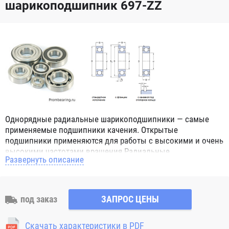
шарикоподшипник 697-ZZ
Однорядные радиальные шарикоподшипники — самые
применяемые подшипники качения. Открытые
подшипники применяются для работы с высокими и очень
высокими частотами вращения.Радиальные
Развернуть описание
шарикоподшипники обозначением 2Z ZZ с обеих сторон
имеют защитные шайбы и пригодны для работы с
высокой частотой вращения. Подшипники с
обозначением 2RS 2RS1 2RSH 2RSR имеют с обеих сторон
под заказ
ЗАПРОС ЦЕНЫ
контактные уплотнения из бутадиен-нитрильного каучука
(NBR) и пригодны для средних частот вращения. Также
Скачать характеристики в PDF
поставляются подшипники с бесконтактными