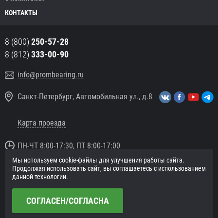
КОНТАКТЫ
8 (800)
250-57-28
8 (812)
333-00-90
info@prombearing.ru
Санкт-Петербург, Автомобильная ул., д.8
Карта проезда
ПН-ЧТ 8:00-17:30, ПТ 8:00-17:00
Мы используем cookie-файлы для улучшения работы сайта.
© 2016 «PromBearing.ru»
Продолжая использовать сайт, вы соглашаетесь с использованием
Подшипники оптом и в розницу.
данной технологии.
Политика в отношении персональных данных
СОГЛАСЕН/СОГЛАСНА
Сайт разработан в