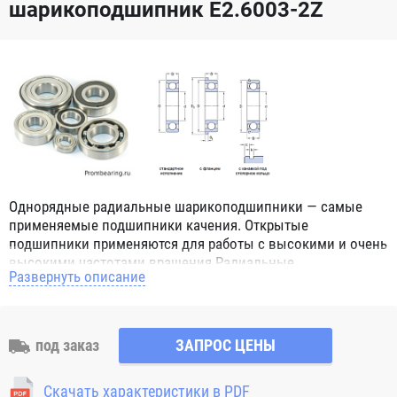
шарикоподшипник E2.6003-2Z
Однорядные радиальные шарикоподшипники — самые
применяемые подшипники качения. Открытые
подшипники применяются для работы с высокими и очень
высокими частотами вращения.Радиальные
Развернуть описание
шарикоподшипники обозначением 2Z ZZ с обеих сторон
имеют защитные шайбы и пригодны для работы с
высокой частотой вращения. Подшипники с
обозначением 2RS 2RS1 2RSH 2RSR имеют с обеих сторон
под заказ
ЗАПРОС ЦЕНЫ
контактные уплотнения из бутадиен-нитрильного каучука
(NBR) и пригодны для средних частот вращения. Также
Скачать характеристики в PDF
поставляются подшипники с бесконтактными