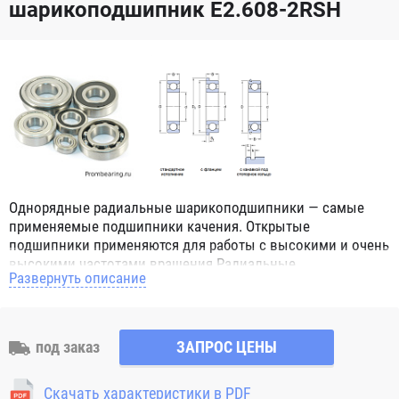
шарикоподшипник E2.608-2RSH
Однорядные радиальные шарикоподшипники — самые
применяемые подшипники качения. Открытые
подшипники применяются для работы с высокими и очень
высокими частотами вращения.Радиальные
Развернуть описание
шарикоподшипники обозначением 2Z ZZ с обеих сторон
имеют защитные шайбы и пригодны для работы с
высокой частотой вращения. Подшипники с
обозначением 2RS 2RS1 2RSH 2RSR имеют с обеих сторон
под заказ
ЗАПРОС ЦЕНЫ
контактные уплотнения из бутадиен-нитрильного каучука
(NBR) и пригодны для средних частот вращения. Также
Скачать характеристики в PDF
поставляются подшипники с бесконтактными