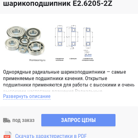
шарикоподшипник E2.6205-2Z
Однорядные радиальные шарикоподшипники — самые
применяемые подшипники качения. Открытые
подшипники применяются для работы с высокими и очень
высокими частотами вращения.Радиальные
Развернуть описание
шарикоподшипники обозначением 2Z ZZ с обеих сторон
имеют защитные шайбы и пригодны для работы с
высокой частотой вращения. Подшипники с
обозначением 2RS 2RS1 2RSH 2RSR имеют с обеих сторон
под заказ
ЗАПРОС ЦЕНЫ
контактные уплотнения из бутадиен-нитрильного каучука
(NBR) и пригодны для средних частот вращения. Также
Скачать характеристики в PDF
поставляются подшипники с бесконтактными