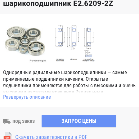
шарикоподшипник E2.6209-2Z
Однорядные радиальные шарикоподшипники — самые
применяемые подшипники качения. Открытые
подшипники применяются для работы с высокими и очень
высокими частотами вращения.Радиальные
Развернуть описание
шарикоподшипники обозначением 2Z ZZ с обеих сторон
имеют защитные шайбы и пригодны для работы с
высокой частотой вращения. Подшипники с
обозначением 2RS 2RS1 2RSH 2RSR имеют с обеих сторон
под заказ
ЗАПРОС ЦЕНЫ
контактные уплотнения из бутадиен-нитрильного каучука
(NBR) и пригодны для средних частот вращения. Также
Скачать характеристики в PDF
поставляются подшипники с бесконтактными