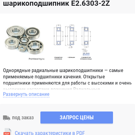
шарикоподшипник E2.6303-2Z
Однорядные радиальные шарикоподшипники — самые
применяемые подшипники качения. Открытые
подшипники применяются для работы с высокими и очень
высокими частотами вращения.Радиальные
Развернуть описание
шарикоподшипники обозначением 2Z ZZ с обеих сторон
имеют защитные шайбы и пригодны для работы с
высокой частотой вращения. Подшипники с
обозначением 2RS 2RS1 2RSH 2RSR имеют с обеих сторон
под заказ
ЗАПРОС ЦЕНЫ
контактные уплотнения из бутадиен-нитрильного каучука
(NBR) и пригодны для средних частот вращения. Также
Скачать характеристики в PDF
поставляются подшипники с бесконтактными