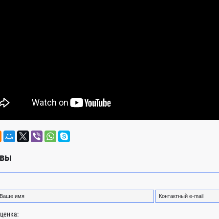
вы
ценка: