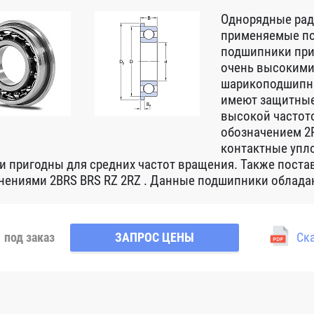
Однорядные ра
применяемые по
подшипники при
очень высокими
шарикоподшипни
имеют защитные
высокой частот
обозначением 2R
контактные упло
 и пригодны для средних частот вращения. Также пост
нениями 2BRS BRS RZ 2RZ . Данные подшипники обладаю
под заказ
ЗАПРОС ЦЕНЫ
Ска