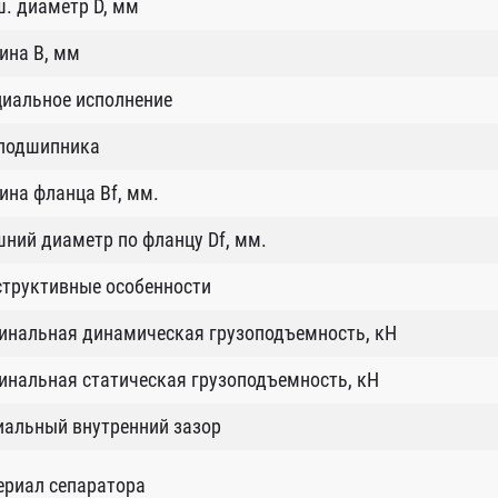
. диаметр D, мм
ина B, мм
циальное исполнение
 подшипника
на фланца Bf, мм.
ний диаметр по фланцу Df, мм.
структивные особенности
инальная динамическая грузоподъемность, кН
нальная статическая грузоподъемность, кН
иальный внутренний зазор
ериал сепаратора