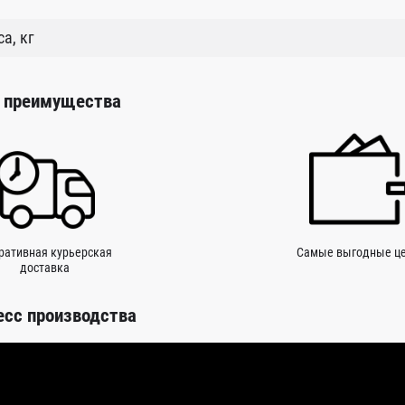
а, кг
 преимущества
ративная курьерская
Самые выгодные ц
доставка
есс производства