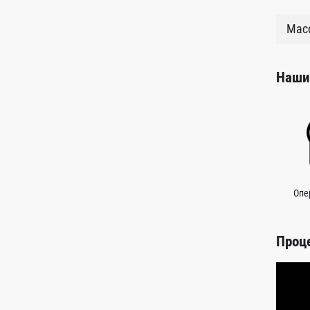
Масс
Наши
Опе
Проц