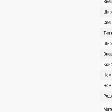
Внеш
Шир
Спе
Тип
Шири
Внеш
Кон
Ном
Номи
Рад
Мат