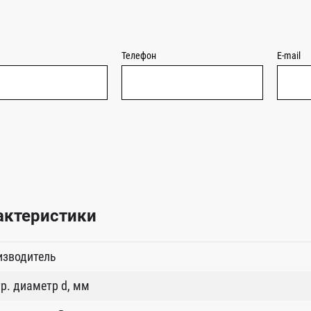
Телефон
E-mail
актеристики
изводитель
р. диаметр d, мм