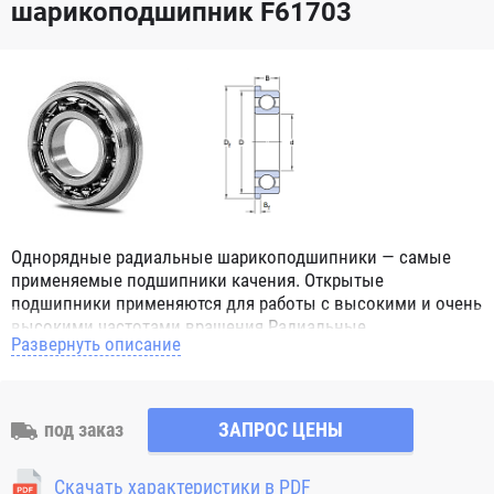
шарикоподшипник F61703
Однорядные радиальные шарикоподшипники — самые
применяемые подшипники качения. Открытые
подшипники применяются для работы с высокими и очень
высокими частотами вращения.Радиальные
Развернуть описание
шарикоподшипники обозначением 2Z ZZ с обеих сторон
имеют защитные шайбы и пригодны для работы с
высокой частотой вращения. Подшипники с
обозначением 2RS 2RS1 2RSH 2RSR имеют с обеих сторон
под заказ
ЗАПРОС ЦЕНЫ
контактные уплотнения из бутадиен-нитрильного каучука
(NBR) и пригодны для средних частот вращения. Также
Скачать характеристики в PDF
поставляются подшипники с бесконтактными