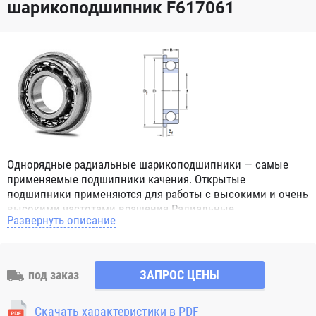
шарикоподшипник F617061
Однорядные радиальные шарикоподшипники — самые
применяемые подшипники качения. Открытые
подшипники применяются для работы с высокими и очень
высокими частотами вращения.Радиальные
Развернуть описание
шарикоподшипники обозначением 2Z ZZ с обеих сторон
имеют защитные шайбы и пригодны для работы с
высокой частотой вращения. Подшипники с
обозначением 2RS 2RS1 2RSH 2RSR имеют с обеих сторон
под заказ
ЗАПРОС ЦЕНЫ
контактные уплотнения из бутадиен-нитрильного каучука
(NBR) и пригодны для средних частот вращения. Также
Скачать характеристики в PDF
поставляются подшипники с бесконтактными