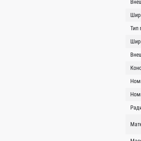
Внеш
Шир
Тип
Шири
Внеш
Кон
Ном
Номи
Рад
Мат
Масс