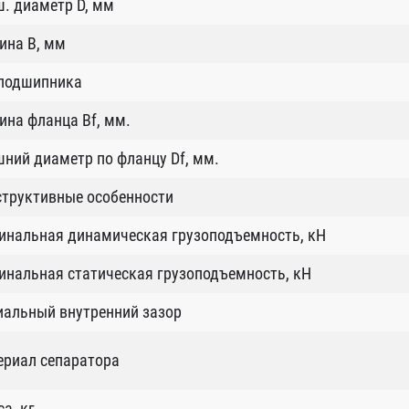
. диаметр D, мм
ина B, мм
 подшипника
на фланца Bf, мм.
ний диаметр по фланцу Df, мм.
структивные особенности
инальная динамическая грузоподъемность, кН
нальная статическая грузоподъемность, кН
иальный внутренний зазор
ериал сепаратора
а, кг