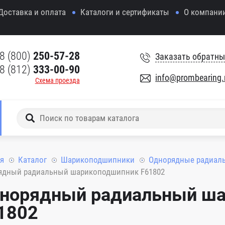
Доставка и оплата
Каталоги и сертификаты
О компани
8 (800)
250-57-28
Заказать обратны
8 (812)
333-00-90
info@prombearing.
Схема проезда
я
Каталог
Шарикоподшипники
Однорядные радиал
ядный радиальный шарикоподшипник F61802
норядный радиальный ш
1802