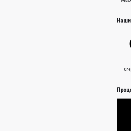
Наши
Опе
Проц