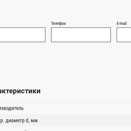
Телефон
E-mail
актеристики
изводитель
р. диаметр d, мм