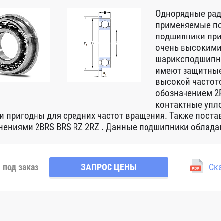
Однорядные ра
применяемые по
подшипники при
очень высокими
шарикоподшипни
имеют защитные
высокой частот
обозначением 2R
контактные упло
 и пригодны для средних частот вращения. Также пост
нениями 2BRS BRS RZ 2RZ . Данные подшипники обладаю
под заказ
ЗАПРОС ЦЕНЫ
Ска