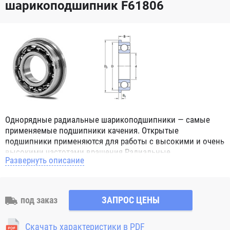
шарикоподшипник F61806
Однорядные радиальные шарикоподшипники — самые
применяемые подшипники качения. Открытые
подшипники применяются для работы с высокими и очень
высокими частотами вращения.Радиальные
Развернуть описание
шарикоподшипники обозначением 2Z ZZ с обеих сторон
имеют защитные шайбы и пригодны для работы с
высокой частотой вращения. Подшипники с
обозначением 2RS 2RS1 2RSH 2RSR имеют с обеих сторон
под заказ
ЗАПРОС ЦЕНЫ
контактные уплотнения из бутадиен-нитрильного каучука
(NBR) и пригодны для средних частот вращения. Также
Скачать характеристики в PDF
поставляются подшипники с бесконтактными