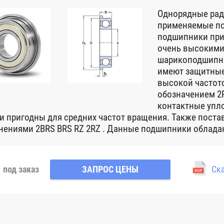
Однорядные ра
применяемые по
подшипники при
очень высокими
шарикоподшипни
имеют защитные
высокой частот
обозначением 2R
контактные упло
 и пригодны для средних частот вращения. Также пост
нениями 2BRS BRS RZ 2RZ . Данные подшипники обладаю
под заказ
ЗАПРОС ЦЕНЫ
Ска