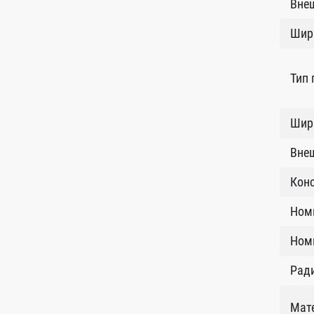
Внеш
Шир
Тип
Шири
Внеш
Кон
Ном
Номи
Рад
Мат