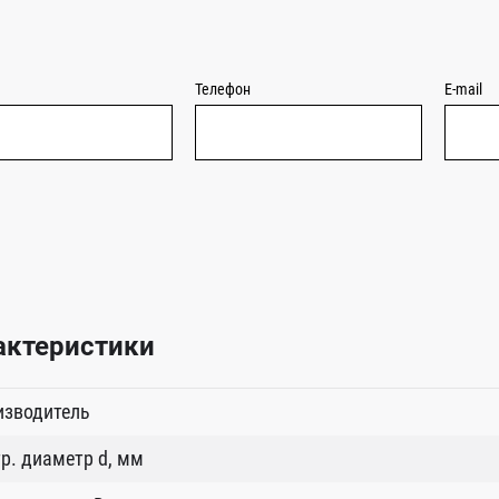
Телефон
E-mail
актеристики
изводитель
р. диаметр d, мм