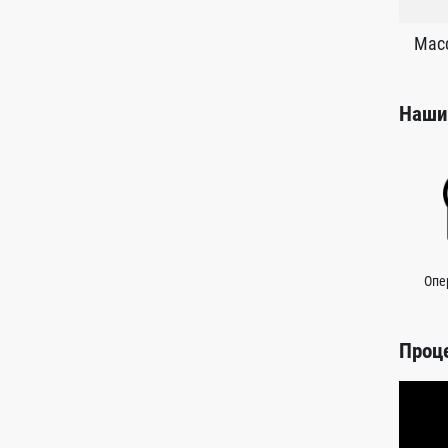
Масс
Наши
Опе
Проц