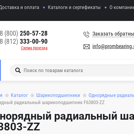
Доставка и оплата
Каталоги и сертификаты
О компани
8 (800)
250-57-28
Заказать обратны
8 (812)
333-00-90
info@prombearing.
Схема проезда
я
Каталог
Шарикоподшипники
Однорядные радиал
ядный радиальный шарикоподшипник F63803-ZZ
норядный радиальный ш
3803-ZZ