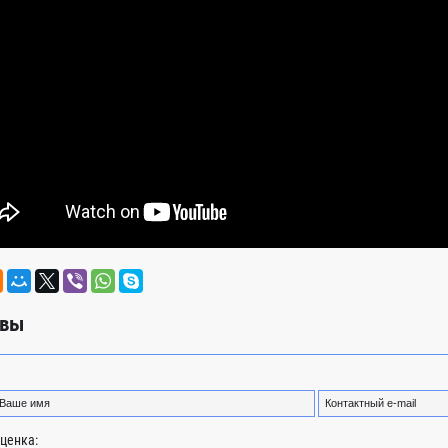
вы
ценка: