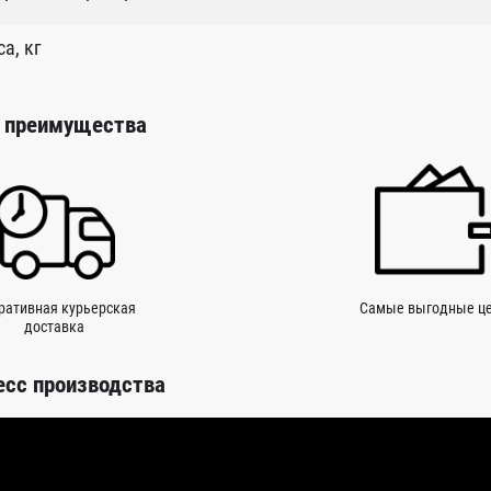
а, кг
 преимущества
ративная курьерская
Самые выгодные ц
доставка
есс производства