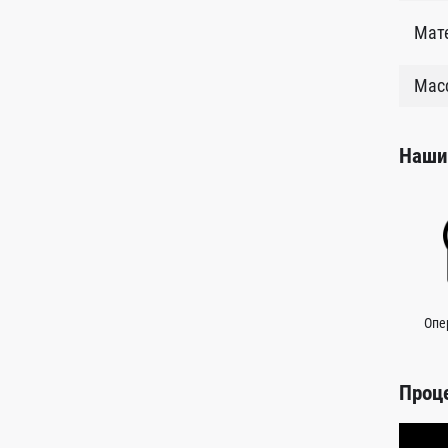
Мат
Масс
Наши
Опе
Проц