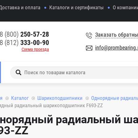
Доставка и оплата
Каталоги и сертификаты
О компани
8 (800)
250-57-28
Заказать обратны
8 (812)
333-00-90
info@prombearing.
Схема проезда
я
Каталог
Шарикоподшипники
Однорядные радиал
ядный радиальный шарикоподшипник F693-ZZ
норядный радиальный ш
93-ZZ