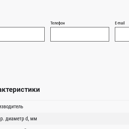
Телефон
E-mail
актеристики
изводитель
р. диаметр d, мм