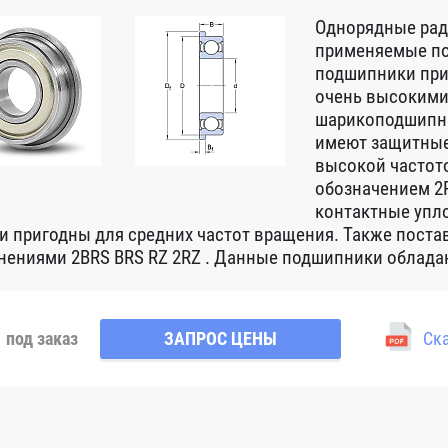
Однорядные ра
применяемые по
подшипники при
очень высокими
шарикоподшипни
имеют защитные
высокой частот
обозначением 2R
контактные упло
 и пригодны для средних частот вращения. Также пост
нениями 2BRS BRS RZ 2RZ . Данные подшипники обладаю
под заказ
ЗАПРОС ЦЕНЫ
Ска