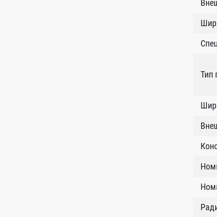
Внеш
Шир
Спе
Тип
Шири
Внеш
Кон
Ном
Номи
Рад