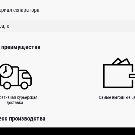
ериал сепаратора
а, кг
 преимущества
ративная курьерская
Самые выгодные ц
доставка
есс производства