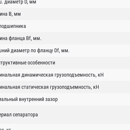
. диаметр D, мм
ина B, мм
 подшипника
на фланца Bf, мм.
ний диаметр по фланцу Df, мм.
структивные особенности
инальная динамическая грузоподъемность, кН
нальная статическая грузоподъемность, кН
иальный внутренний зазор
ериал сепаратора
а, кг