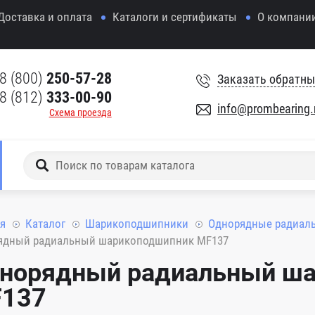
Доставка и оплата
Каталоги и сертификаты
О компани
8 (800)
250-57-28
Заказать обратны
8 (812)
333-00-90
info@prombearing.
Схема проезда
я
Каталог
Шарикоподшипники
Однорядные радиал
ядный радиальный шарикоподшипник MF137
норядный радиальный ш
137