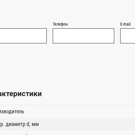
Телефон
E-mail
актеристики
изводитель
р. диаметр d, мм