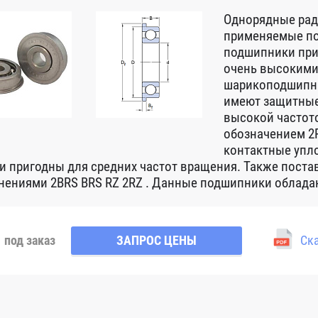
Однорядные ра
применяемые по
подшипники при
очень высокими
шарикоподшипни
имеют защитные
высокой частот
обозначением 2R
контактные упло
 и пригодны для средних частот вращения. Также пост
нениями 2BRS BRS RZ 2RZ . Данные подшипники обладаю
под заказ
ЗАПРОС ЦЕНЫ
Ска