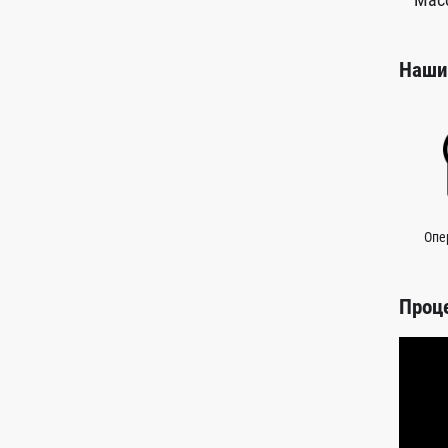
Наши
Опе
Проц