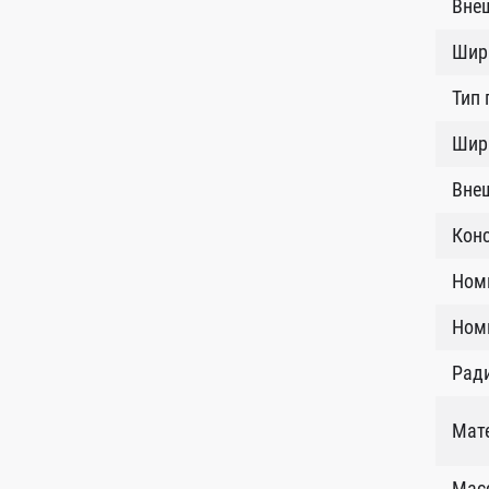
Внеш
Шир
Тип
Шири
Внеш
Кон
Ном
Номи
Рад
Мат
Масс