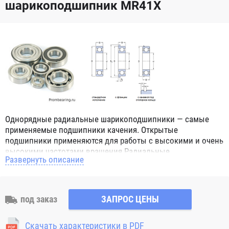
шарикоподшипник MR41X
Однорядные радиальные шарикоподшипники — самые
применяемые подшипники качения. Открытые
подшипники применяются для работы с высокими и очень
высокими частотами вращения.Радиальные
Развернуть описание
шарикоподшипники обозначением 2Z ZZ с обеих сторон
имеют защитные шайбы и пригодны для работы с
высокой частотой вращения. Подшипники с
обозначением 2RS 2RS1 2RSH 2RSR имеют с обеих сторон
под заказ
ЗАПРОС ЦЕНЫ
контактные уплотнения из бутадиен-нитрильного каучука
(NBR) и пригодны для средних частот вращения. Также
Скачать характеристики в PDF
поставляются подшипники с бесконтактными